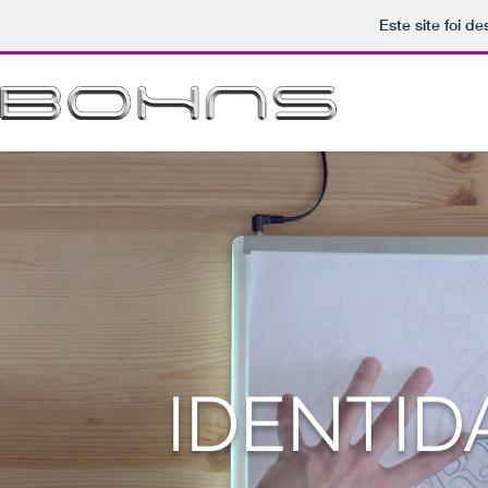
Este site foi d
Quem Somo
IDENTID